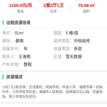
1100.0元/月
2
室
2
厅
1
卫
75.56 m
2
租金
房型
面积
出租房源信息
单价：
元/m
楼层：
5 楼/层
2
朝向：
朝南
装修类型：
中档装修
房屋年代：
年
房屋类型：
多层
联系人：
王海艳
区域：
暂无数据
产权年限：
整租
房源描述
小区门口菜市场，生活便利；明诚学校、科信小学、诸城市第一初级
中学，三所学校学区房；诸城市人民医院、张择端文化公园、百盛商
场、青少年宫近在咫尺。