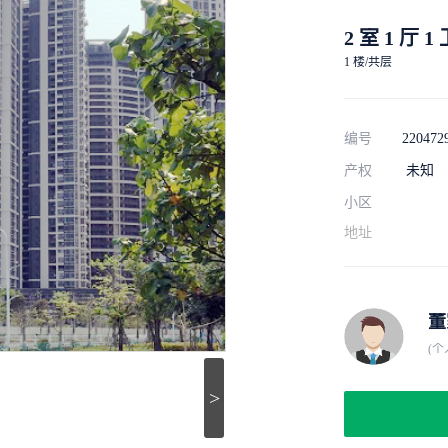
2 室 1 厅 1
1 楼/共层
编号
220472
产权
未知
小区
地址
董
(个
>