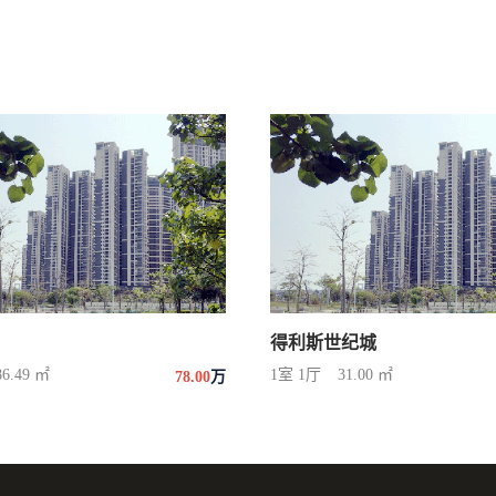
得利斯世纪城
86.49 ㎡
1室 1厅
31.00 ㎡
78.00
万