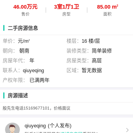
46.00万元
3
室
1
厅
1
卫
85.00 m
2
售价
房型
面积
二手房源信息
单价：
元/m
楼层：
16 楼/层
2
朝向：
朝南
装修类型：
简单装修
房屋年代：
年
房屋类型：
高层
联系人：
qiuyeqing
区域：
暂无数据
产权年限：
已满两年
房源描述
殷先生电话15169677101，价格面议
qiuyeqing
(个人发布)