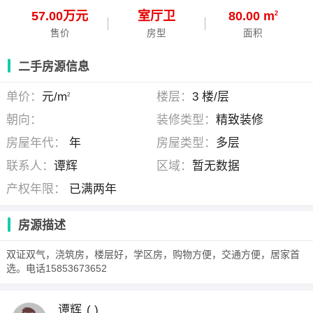
57.00万元
室
厅
卫
80.00 m
2
售价
房型
面积
二手房源信息
单价：
元/m
楼层：
3 楼/层
2
朝向：
装修类型：
精致装修
房屋年代：
年
房屋类型：
多层
联系人：
谭辉
区域：
暂无数据
产权年限：
已满两年
房源描述
双证双气，浇筑房，楼层好，学区房，购物方便，交通方便，居家首
选。电话15853673652
谭辉
( )